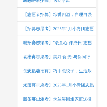
207期
服务亭(下)
【志愿者招募】送助学款
【志愿者招募】粽香四溢，自理自强
【招募志愿者】2025年1月小青团志愿
服务亭(中)
【招募志愿者】"暖童心 伴成长"志愿
者培训
【招募志愿者】美好'食'光·与你同行—
亲子活动
【志愿者招募】巧手包饺子，生活乐
无穷
【招募志愿者】2025年1月小青团志愿
服务亭(上)
【招募志愿者】为兰溪困难家庭送微