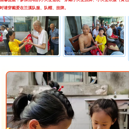
时请穿戴爱在兰溪队服、队帽、挂牌。