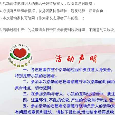
3.活动前请把组织人的电话号码留给家人，以备紧急时联络；
4.必须听从组织者指挥，发扬团队协作精神，违反纪律，后果自负；
5.本次活动家长可陪同（作为家长志愿者开车前往）；
6.活动过程中产生的垃圾请自行带回或者扔到垃圾桶里，不随意乱丢垃圾