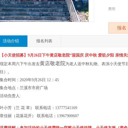
费用
报名
活动介绍
报名列表
【小天使招募】9月26日下午黄店敬老院“迎国庆 庆中秋 爱驻夕阳 亲情关
黄店
敬老院
现定本周六下午出发去
为老人送中秋礼物、表演小天使节目
往）。
集合时间：
2020年9月
26日 12：45
集合地点：兰溪市市府广场
活动负责人:
叶小芳（兰 花 草） 联系电话：13777541169
章佳丽（花落花开） 联系电话：13967900607
温馨提醒：参加活动的小天使需统一穿戴小天使挂牌、小天使衣服（黄色