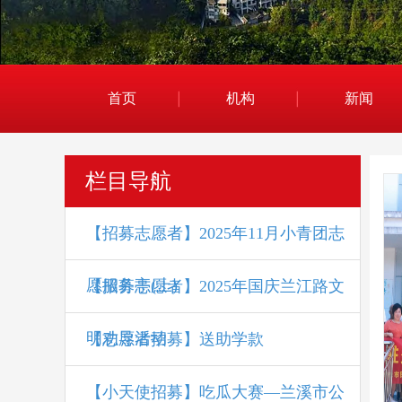
首页
机构
新闻
栏目导航
【招募志愿者】2025年11月小青团志
愿服务亭(上)
【招募志愿者】2025年国庆兰江路文
明劝导活动
【志愿者招募】送助学款
【小天使招募】吃瓜大赛—兰溪市公