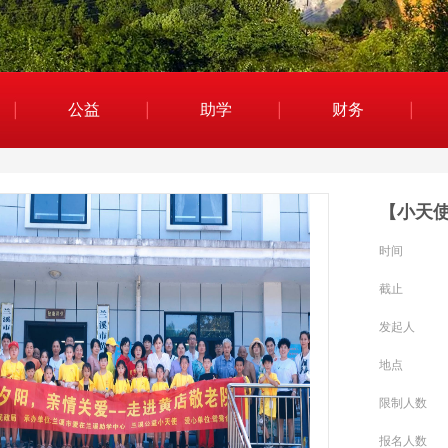
公益
助学
财务
时间
截止
发起人
地点
限制人数
报名人数