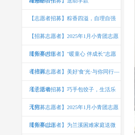
207期
服务亭(下)
【志愿者招募】送助学款
【志愿者招募】粽香四溢，自理自强
【招募志愿者】2025年1月小青团志愿
服务亭(中)
【招募志愿者】"暖童心 伴成长"志愿
者培训
【招募志愿者】美好'食'光·与你同行—
亲子活动
【志愿者招募】巧手包饺子，生活乐
无穷
【招募志愿者】2025年1月小青团志愿
服务亭(上)
【招募志愿者】为兰溪困难家庭送微