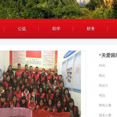
公益
助学
财务
时间
截止
发起人
地点
限制人数
报名人数