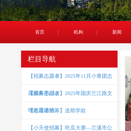
首页
机构
新闻
栏目导航
【招募志愿者】2025年11月小青团志
愿服务亭(上)
【招募志愿者】2025年国庆兰江路文
明劝导活动
【志愿者招募】送助学款
【小天使招募】吃瓜大赛—兰溪市公