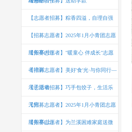
207期
服务亭(下)
【志愿者招募】送助学款
【志愿者招募】粽香四溢，自理自强
【招募志愿者】2025年1月小青团志愿
服务亭(中)
【招募志愿者】"暖童心 伴成长"志愿
者培训
【招募志愿者】美好'食'光·与你同行—
亲子活动
【志愿者招募】巧手包饺子，生活乐
无穷
【招募志愿者】2025年1月小青团志愿
服务亭(上)
【招募志愿者】为兰溪困难家庭送微