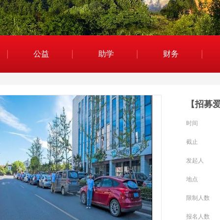
公益
助学
财务
【招募
时间
截止
发起人
地点
限制人数
报名人数