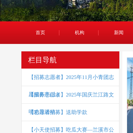
首页
机构
新闻
栏目导航
【招募志愿者】2025年11月小青团志
愿服务亭(上)
【招募志愿者】2025年国庆兰江路文
明劝导活动
【志愿者招募】送助学款
【小天使招募】吃瓜大赛—兰溪市公