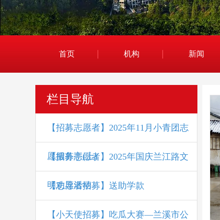
首页
机构
新闻
栏目导航
【招募志愿者】2025年11月小青团志
愿服务亭(上)
【招募志愿者】2025年国庆兰江路文
明劝导活动
【志愿者招募】送助学款
【小天使招募】吃瓜大赛—兰溪市公