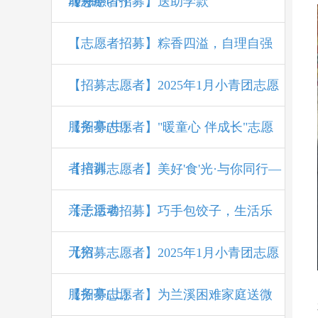
207期
服务亭(下)
【志愿者招募】送助学款
【志愿者招募】粽香四溢，自理自强
【招募志愿者】2025年1月小青团志愿
服务亭(中)
【招募志愿者】"暖童心 伴成长"志愿
者培训
【招募志愿者】美好'食'光·与你同行—
亲子活动
【志愿者招募】巧手包饺子，生活乐
无穷
【招募志愿者】2025年1月小青团志愿
服务亭(上)
【招募志愿者】为兰溪困难家庭送微