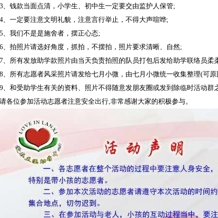
3、钱款当面点清，小学生、初中生一定要交由监护人保管;
4、一定要注意文明礼貌，注意言行举止，不得大声喧哗;
5、我们不是是施舍者，摆正心态;
6、拍照片请选好角度，抓拍，不摆拍，照片要求清晰、自然;
7、所有发放助学款照片由当天负责拍照的队员打包后发给助学联络员柔
8、所有志愿者风采照片请发给七月小微，由七月小微统一收集整理(可原图
9、和受助学生有关的资料、照片不得随意发朋友圈或发到除临时活动群之
请各位参加活动志愿者注意安全出行,非常感谢大家的积极参与。