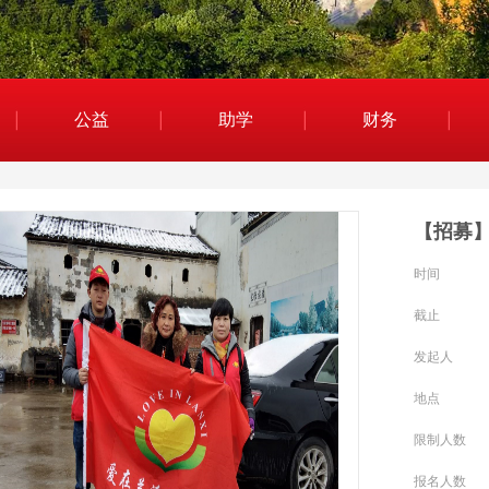
公益
助学
财务
【招募】
时间
截止
发起人
地点
限制人数
报名人数